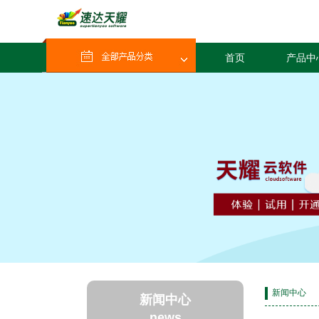
首页
产品中
新闻中心
新闻中心
news