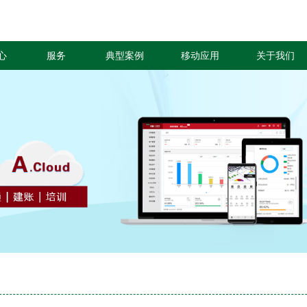
心
服务
典型案例
移动应用
关于我们