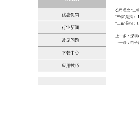
公司理念 “三
优惠促销
“三特”是指：
“三赢”是指
行业新闻
上一条：
深圳
常见问题
下一条：
电子
下载中心
应用技巧