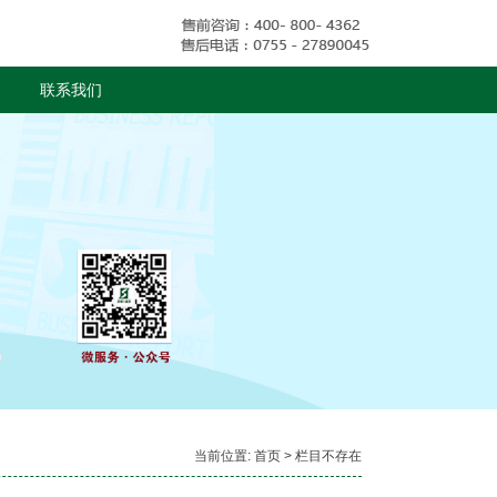
联系我们
当前位置:
首页
> 栏目不存在