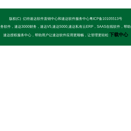
版权(C) 亿特速达软件直销中心和速达软件服务中心
粤ICP备10105513号
软件，速达3000财务，速达V5,速达5000,速达私有云ERP，SAAS在线软件，
下载中
心
速达授权服务中心，帮助用户让速达软件应用更顺畅，让管理更轻松