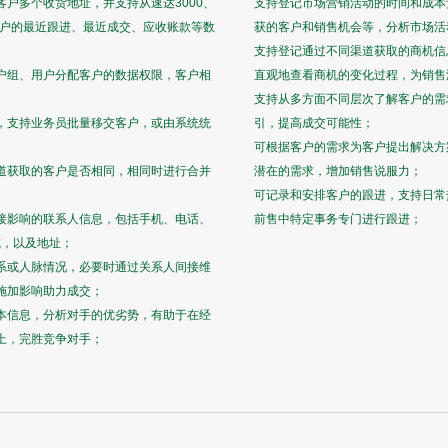
户多个收货地址，并支持从速达3000、
支持登记市场营销活动的时间和成本
客户的最近跟进、最近成交、应收账款等数
获的客户和销售机会等，分析市场活
支持登记通过不同渠道获取的商机信
户组、用户分配客户的数据权限，客户相
直观地查看商机的变化过程，为销售
支持从多方面不同层次了解客户的需
，支持业务员批量移交客户，或由系统统
引，提高成交可能性；
可根据客户的需求为客户提出解决方
道获取的客户是否相同，相同时进行合并
潜在的需求，增加销售说服力；
可记录和安排客户的跟进，支持日常
接影响的联系人信息，包括手机、电话、
前售中特定事务专门进行跟进；
式，以及地址；
系或人脉情况，必要时通过关系人间接维
施加影响助力成交；
本信息，分析对手的优劣势，有助于在经
上，完胜竞争对手；