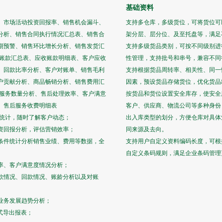
基础资料
、市场活动投资回报率、销售机会漏斗、
支持多仓库，多级货位，可将货位可
分析、销售合同执行情况汇总表、销售合
架分层、层分位、及至托盘等，满足
期预警、销售环比增长分析、销售发货汇
支持多级货品类别，可按不同级别进
收账款汇总表、应收账款明细表、客户应收
性管理，支持批号和串号，兼容不同
、回款比率分析、客户对账单、销售毛利
支持根据货品周转率、相关性、同一
户贡献分析、商品畅销分析、销售费用汇
因素，预设货品存储货位，优化货品
后服务数量分析、售后处理效率、客户满意
按货品和货位设置安全库存，使安全
、售后服务收费明细表
客户、供应商、物流公司等多种身份
统计，随时了解客户动态；
出入库类型的划分，方便仓库对具体
资回报分析，评估营销效率；
同来源及去向。
条件统计分析销售业绩、费用等数据，全
支持用户自定义资料编码长度，可根
自定义条码规则，满足企业条码管理
率、客户满意度情况分析；
款情况、回款情况、账龄分析以及对账
业务发展趋势分析；
式导出报表；