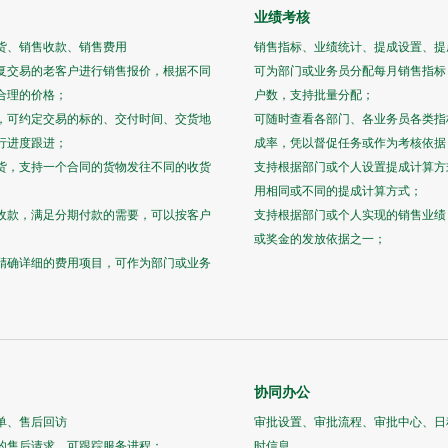
业绩考核
货、销售收款、销售费用
销售指标、业绩统计、提成设置、提
复交易的老客户进行销售报价，根据不同
可为部门或业务员分配每月销售指标
合理的价格；
户数，支持批量分配；
，可约定交易的标的、交付时间、交货地
可随时查看各部门、各业务员各类指
行进度跟进；
成率，凭以督促任务或作为考核依据
货，支持一个合同的货物发往不同的收货
支持根据部门或个人设置提成计算方
用相同或不同的提成计算方式；
收款，满足分期付款的需要，可以按客户
支持根据部门或个人实现的销售业绩
或奖金的发放依据之一；
精确详细的费用项目，可作为部门或业务
协同办公
单、售后回访
审批设置、审批流程、审批中心、日
的售后请求，可跟踪服务进程；
时信息