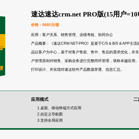
速达速达crm.net PRO版(15用户=10
价格：9680元/套
应用：客户关系、销售管理、业绩考核、协同办公
产品概要：《速达CRM.NET-PRO》是基于C/S & B/S & A
品以客户为中心，基于对客户售前、售中、售后的需求优化，并关
户管理原则对销售、采购业务进行完整闭环管理，堪称卓越应用。
打印设计、并实现对速达软件产品数据穿透、信息汇总。
应用模式
二
1.桌面、移动终端方式应用
2.自定义导航图
3.支持全局应用