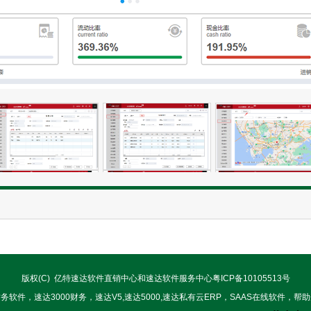
版权(C) 亿特速达软件直销中心和速达软件服务中心
粤ICP备10105513号
软件，速达3000财务，速达V5,速达5000,速达私有云ERP，SAAS在线软件，